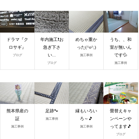
ドラマ『ク
年内施工❗️お
めちゃ重か
うち、、和
ロサギ』
急ぎ下さ
った(^o^;)
室が無いん
い...
です💦
ブログ
施工事例
ブログ
施工事例
熊本県産の
足跡🐾
縁もいろい
畳替えキャ
証
ろ～🎵
ンペーンや
施工事例
ってます🎵
施工事例
施工事例
ブログ