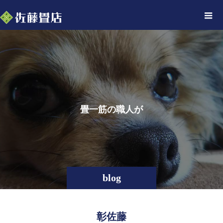
畳
一
筋
の
職
人
が
綴
blog
彰佐藤