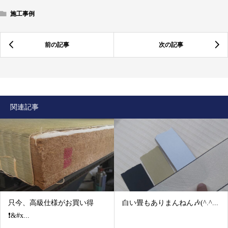
施工事例
関連記事
只今、高級仕様がお買い得
白い畳もありまんねん🎶(^.^...
❗&#x...