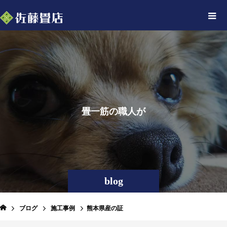
畳
一
筋
の
職
人
が
綴
っ
た
ブ
blog
ブログ
施工事例
熊本県産の証